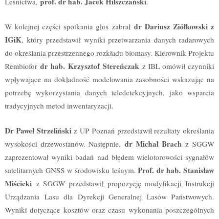
prof. dr hab. Jacek Hilszczański
Leśnictwa,
.
dr Dariusz Ziółkowski z
W kolejnej części spotkania głos zabrał
IGiK
, który przedstawił wyniki przetwarzania danych radarowych
do określania przestrzennego rozkładu biomasy. Kierownik Projektu
dr hab. Krzysztof Stereńczak
Rembiofor
z IBL omówił czynniki
wpływające na dokładność modelowania zasobności wskazując na
potrzebę wykorzystania danych teledetekcyjnych, jako wsparcia
tradycyjnych metod inwentaryzacji.
Dr Paweł Strzeliński
z UP Poznań przedstawił rezultaty określania
dr Michał Brach
wysokości drzewostanów. Następnie,
z SGGW
zaprezentował wyniki badań nad błędem wielotorowości sygnałów
Prof. dr hab. Stanisław
satelitarnych GNSS w środowisku leśnym.
Miścicki
z SGGW przedstawił propozycję modyfikacji Instrukcji
Urządzania Lasu dla Dyrekcji Generalnej Lasów Państwowych.
Wyniki dotyczące kosztów oraz czasu wykonania poszczególnych