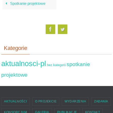
Spotkanie projektowe
Kategorie
aktualnosci-pl
spotkanie
bez kategorii
projektowe
AKTUALNOŚCI
O PROJEKCIE
WYDARZENIA
ZADANIA
KONSORCJUM
GALERIA
PUBLIKACJE
KONTAKT