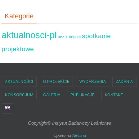
Kategorie
aktualnosci-pl
spotkanie
bez kategorii
projektowe
AKTUALNOŚCI
O PROJEKCIE
WYDARZENIA
ZADANIA
KONSORCJUM
GALERIA
PUBLIKACJE
KONTAKT
Copyright© Instytut Badawczy Leśnictwa
Oparte na
Nirvana