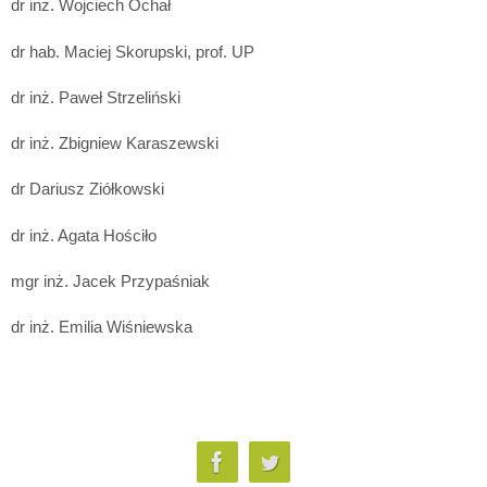
dr inż. Wojciech Ochał
dr hab. Maciej Skorupski, prof. UP
dr inż. Paweł Strzeliński
dr inż. Zbigniew Karaszewski
dr Dariusz Ziółkowski
dr inż. Agata Hościło
mgr inż. Jacek Przypaśniak
dr inż. Emilia Wiśniewska