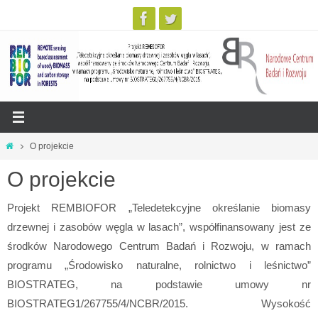
Przejdź
Strona
O projekcie
do
główna
O projekcie
treści
Projekt REMBIOFOR „Teledetekcyjne określanie biomasy
drzewnej i zasobów węgla w lasach”, współfinansowany jest ze
środków Narodowego Centrum Badań i Rozwoju, w ramach
programu „Środowisko naturalne, rolnictwo i leśnictwo”
BIOSTRATEG, na podstawie umowy nr
BIOSTRATEG1/267755/4/NCBR/2015. Wysokość