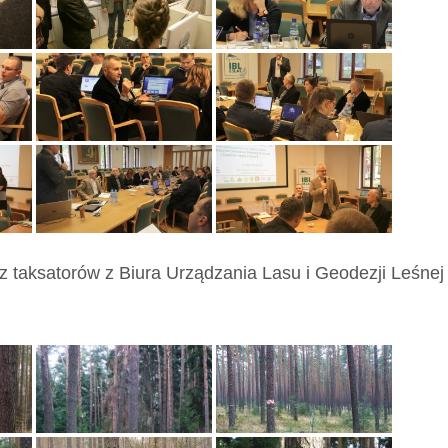
 taksatorów z Biura Urządzania Lasu i Geodezji Leśnej