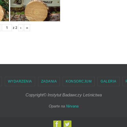
z
2
›
»
WYDARZENIA
ZADANIA
KONSORCJUM
GALERIA
Copyright© Instytut Badawczy Leśnictwa
Oparte na
Nirvana