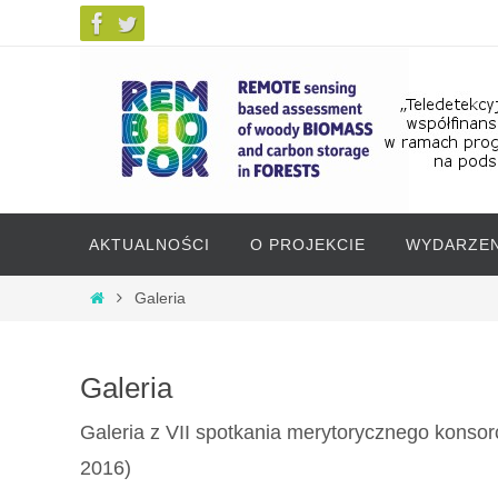
Przejdź
AKTUALNOŚCI
O PROJEKCIE
WYDARZEN
do
treści
Przejdź
Strona
Galeria
główna
do
treści
Galeria
Galeria z VII spotkania merytorycznego konsor
2016)