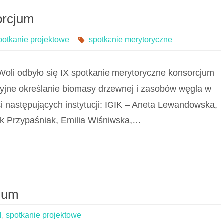
orcjum
potkanie projektowe
spotkanie merytoryczne
Woli odbyło się IX spotkanie merytoryczne konsorcjum
yjne określanie biomasy drzewnej i zasobów węgla w
ci następujących instytucji: IGIK – Aneta Lewandowska,
ek Przypaśniak, Emilia Wiśniwska,…
cjum
l
,
spotkanie projektowe