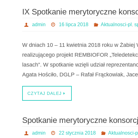
IX Spotkanie merytoryczne kons
admin
16 lipca 2018
Aktualnosci-pl
,
s
W dniach 10 – 11 kwietnia 2018 roku w Żabiej 
realizującego projekt REMBIOFOR „Teledetekc
lasach”. W spotkanie wzięli udział reprezentan
Agata Hościło, DGLP – Rafał Frąckowiak, Jac
CZYTAJ DALEJ
Spotkanie merytoryczne konsor
admin
22 stycznia 2018
Aktualnosci-p