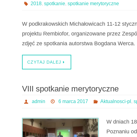
2018
,
spotkanie
,
spotkanie merytoryczne
W podkrakowskich Michałowicach 11-12 styczni
projektu Rembiofor, organizowane przez Zespó
zdjęć ze spotkania autorstwa Bogdana Werca.
CZYTAJ DALEJ
VIII spotkanie merytoryczne
admin
6 marca 2017
Aktualnosci-pl
,
s
W dniach 18
Poznaniu od