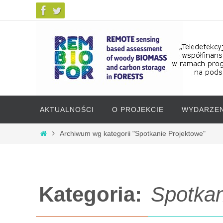
Przejdź
AKTUALNOŚCI
O PROJEKCIE
WYDARZEN
do
treści
Przejdź
Strona
Archiwum wg kategorii "Spotkanie Projektowe"
główna
do
treści
Kategoria:
Spotkan